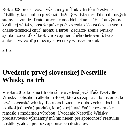
Rok 2008 predstavoval významný míľnik v histórii Nestville
Distillery, keď bol po prvýkrát uložený whisky destilát do dubových
sudov na zrenie. Tento proces je neoddeliteľnou súčasťou výroby
kvalitnej whisky, pretože práve počas zrenia získava destilát svoju
charakteristickú chuť, arómu a farbu. Začiatok zrenia whisky
symbolizoval ďalší krok v rozvoji tradičného liehovarníctva a
ambíciu vytvoriť jedinečný slovenský whisky produkt.
2012
Uvedenie prvej slovenskej Nestville
Whisky na trh
V roku 2012 bola na trh oficiálne uvedená prvá fľaša Nestville
Whisky s obsahom alkoholu 40 %, ktorá sa zapísala do histórie ako
prvá slovenská whisky. Po rokoch zrenia v dubových sudoch tak
vznikol jedinečný produkt, ktorý spojil tradičné liehovarnícke
remeslo s modernou výrobou. Uvedenie Nestville Whisky
predstavovalo významný míľnik nielen pre spoločnosť Nestville
Distillery, ale aj pre rozvoj domácich destilátov.