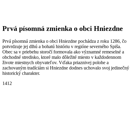
Prvá písomná zmienka o obci Hniezdne
Prvá písomná zmienka o obci Hniezdne pochádza z roku 1286, čo
potvrdzuje jej dlhú a bohatú históriu v regióne severného Spiša.
Obec sa v priebehu storočí formovala ako významné remeselné a
obchodné stredisko, ktoré malo dôležité miesto v každodennom
živote miestnych obyvateľov. Vďaka priaznivej polohe a
zachovaným tradíciám si Hniezdne dodnes uchovalo svoj jedinečný
historický charakter.
1412