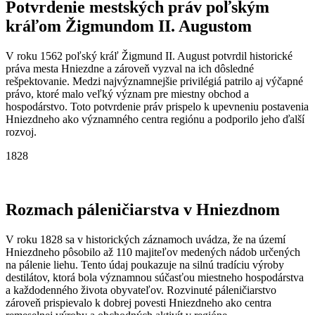
Potvrdenie mestských práv poľským
kráľom Žigmundom II. Augustom
V roku 1562 poľský kráľ Žigmund II. August potvrdil historické
práva mesta Hniezdne a zároveň vyzval na ich dôsledné
rešpektovanie. Medzi najvýznamnejšie privilégiá patrilo aj výčapné
právo, ktoré malo veľký význam pre miestny obchod a
hospodárstvo. Toto potvrdenie práv prispelo k upevneniu postavenia
Hniezdneho ako významného centra regiónu a podporilo jeho ďalší
rozvoj.
1828
Rozmach páleničiarstva v Hniezdnom
V roku 1828 sa v historických záznamoch uvádza, že na území
Hniezdneho pôsobilo až 110 majiteľov medených nádob určených
na pálenie liehu. Tento údaj poukazuje na silnú tradíciu výroby
destilátov, ktorá bola významnou súčasťou miestneho hospodárstva
a každodenného života obyvateľov. Rozvinuté páleničiarstvo
zároveň prispievalo k dobrej povesti Hniezdneho ako centra