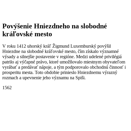
Povýšenie Hniezdneho na slobodné
kráľovské mesto
V roku 1412 uhorský kráľ Žigmund Luxemburský povýšil
Hniezdne na slobodné kráľovské mesto, čím získalo významné
výsady a silnejšie postavenie v regióne. Medzi udelené privilégiá
patrilo aj výčapné právo, ktoré umožňovalo miestnym obyvateľom
vyrábať a predávať nápoje, a tým podporovalo obchodnú činnosť i
prosperitu mesta. Toto obdobie prinieslo Hniezdnemu výrazný
rozmach a upevnenie jeho významu na Spiši.
1562