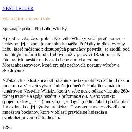
NEST-LETTER
Sila tradície v novom šate
Spoznajte príbeh Nestville Whisky
Aj keď sa zdá, že sa príbeh Nestville Whisky začal písať pomerne
nedávno, jej história je omnoho bohatšia. Počiatky tradície výroby
liehu, ktoré môžeme z dostupných prameňov potvrdiť, sa zrodili pod
mohutnými múrmi hradu Ľubovňa už v polovici 18. storočia. Na
túto tradíciu neskôr nadviazala liehovarnícka rodina
Morgenbesserovcov, ktorá pre nás zachovala postupy výroby a
skladovania.
Vďaka ich znalostiam a odhodlaniu sme tak mohli vzdať hold našim
predkom a zároveň vytvoriť niečo jedinečné. Podarilo sa nám to s
jantárovou Nestville Whisky, ktorá v sebe nesie odkaz viac ako 260-
ročnej tradície a spája históriu s prítomnosťou. Meno vzniklo
spojením slov „nest“ (hniezdo) a „village“ (dedina/obec) podľa obce
Hniezdne, kde jej výroba prebieha. Tá zas svoje meno odvodila od
množstva bocianov, ktoré v oblasti pravidelne hniezdia a
symbolizujú vernosť tradíciám.
1286