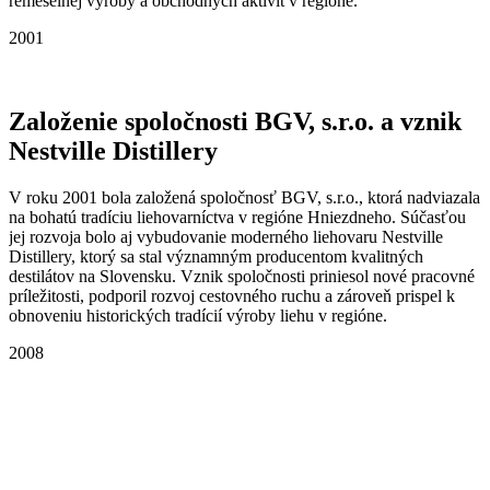
remeselnej výroby a obchodných aktivít v regióne.
2001
Založenie spoločnosti BGV, s.r.o. a vznik
Nestville Distillery
V roku 2001 bola založená spoločnosť BGV, s.r.o., ktorá nadviazala
na bohatú tradíciu liehovarníctva v regióne Hniezdneho. Súčasťou
jej rozvoja bolo aj vybudovanie moderného liehovaru Nestville
Distillery, ktorý sa stal významným producentom kvalitných
destilátov na Slovensku. Vznik spoločnosti priniesol nové pracovné
príležitosti, podporil rozvoj cestovného ruchu a zároveň prispel k
obnoveniu historických tradícií výroby liehu v regióne.
2008