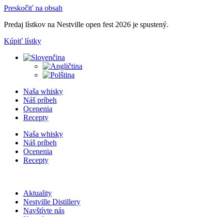
Preskočiť na obsah
Predaj lístkov na Nestville open fest 2026 je spustený.
Kúpiť lístky
Naša whisky
Náš príbeh
Ocenenia
Recepty
Naša whisky
Náš príbeh
Ocenenia
Recepty
Aktuality
Nestville Distillery
Navštívte nás