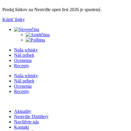
Preskočiť
Predaj lístkov na Nestville open fest 2026 je spustený.
na
obsah
Kúpiť lístky
Naša whisky
Náš príbeh
Ocenenia
Recepty
Naša whisky
Náš príbeh
Ocenenia
Recepty
Aktuality
Nestville Distillery
Navštívte nás
Kontakt