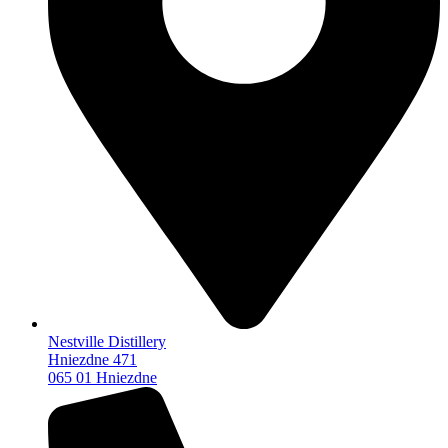
Nestville Distillery
Hniezdne 471
065 01 Hniezdne