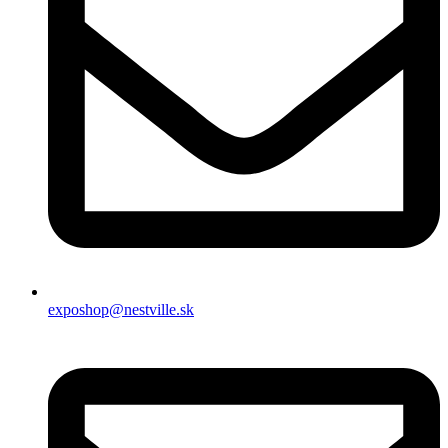
exposhop@nestville.sk